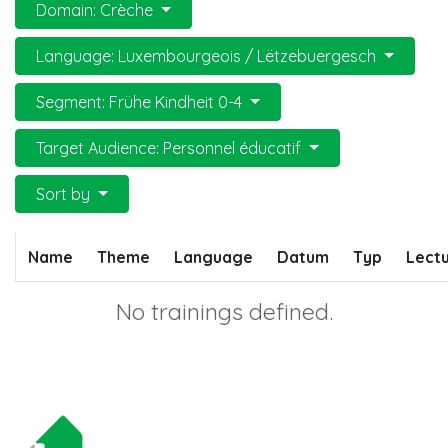
Domain: Crèche
Language: Luxembourgeois / Lëtzebuergesch
Segment: Frühe Kindheit 0-4
Target Audience: Personnel éducatif
Sort by
Name
Theme
Language
Datum
Typ
Lectu
No trainings defined.