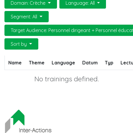
Domain: Crèche
Language: All
Segment: All
Target Audience: Personnel dirigeant + Personnel éduca
Sort by
Name
Theme
Language
Datum
Typ
Lectu
No trainings defined.