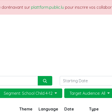
re dorénavant sur
plattform.public.lu
pour inscrire vos collabo
THEMES
NEWS
JOBS
Trainings
Segment: School Child 4-12
Target Audience: All
Theme
Language
Date
Type