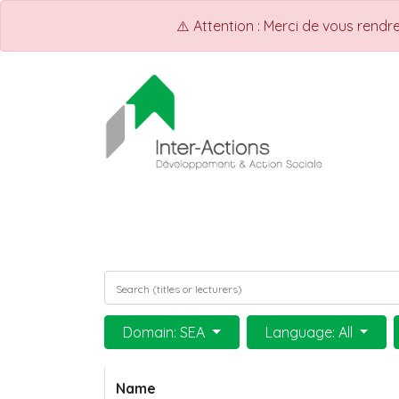
⚠️ Attention : Merci de vous rend
ACCUEIL
Shop
Events
Domain: SEA
Language: All
Name