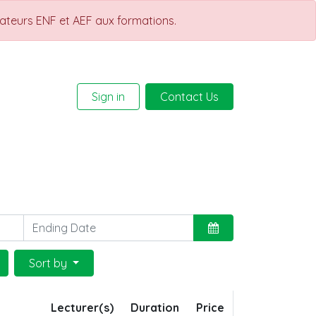
rateurs ENF et AEF aux formations.
Sign in
Contact Us
Help
Courses
Sort by
Lecturer(s)
Duration
Price