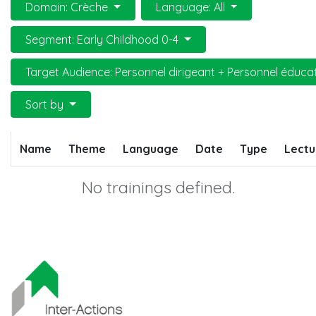
Domain: Crèche
Language: All
Segment: Early Childhood 0-4
Target Audience: Personnel dirigeant + Personnel éduca
Sort by
Name
Theme
Language
Date
Type
Lectu
No trainings defined.