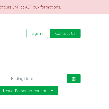
rateurs ENF et AEF aux formations.
Sign in
Contact Us
Help
Courses
udience: Personnel éducatif