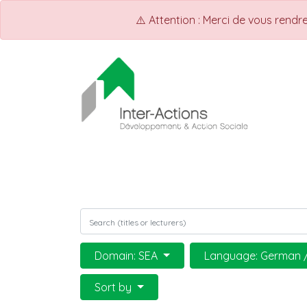
⚠️ Attention : Merci de vous rend
ACCUEIL
Shop
Events
Domain: SEA
Language: German 
Sort by