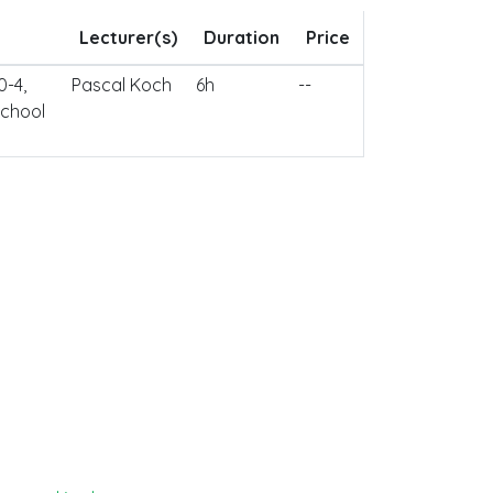
Lecturer(s)
Duration
Price
0-4,
Pascal Koch
6h
--
School