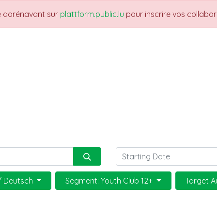
re dorénavant sur
plattform.public.lu
pour inscrire vos collabo
THEMES
NEWS
JOBS
Trainings
/ Deutsch
Segment: Youth Club 12+
Target A