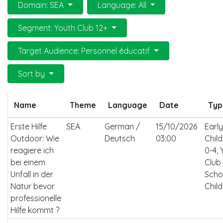
Domain: SEA
Language: All
Segment: Youth Club 12+
Target Audience: Personnel éducatif
Sort by
Name
Theme
Language
Date
Typ
Erste Hilfe
SEA
German /
15/10/2026
Early
Outdoor: Wie
Deutsch
03:00
Chil
reagiere ich
0-4, 
bei einem
Club 
Unfall in der
Scho
Natur bevor
Child
professionelle
Hilfe kommt ?