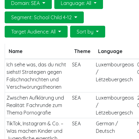
Domain: SEA
Language: All
Segment: School Child 4-12
Target Audience: All
Sort by
Name
Theme
Language
Ich sehe was, das du nicht
SEA
Luxembourgeois
siehst! Strategien gegen
/
Falschnachrichten und
Lëtzebuergesch
Verschwörungstheorien
Zwischen Aufklärung und
SEA
Luxembourgeois
Realität: Fachrunde zum
/
Thema Pornografie
Lëtzebuergesch
TikTok, Instagram & Co. –
SEA
German /
Was machen Kinder und
Deutsch
Jugendliche eigentlich