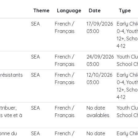
Theme
Language
Date
Type
SEA
French /
17/09/2026
Early Ch
Français
03:00
0-4, Yout
12+, Scho
4-12
SEA
French /
24/09/2026
Youth Clu
Français
03:00
School Ch
résistants
SEA
French /
12/10/2026
Early Ch
Français
03:00
0-4, Yout
12+, Scho
4-12
stribuer,
SEA
French /
No date
Youth Clu
 vite et à
Français
availables
School Ch
donne du
SEA
French /
No date
Early Ch