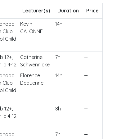
Lecturer(s)
Duration
Price
ildhood
Kevin
14h
--
h Club
CALONNE
ol Child
b 12+,
Catherine
7h
--
ild 4-12
Schwennicke
ildhood
Florence
14h
--
h Club
Dequenne
ol Child
b 12+,
8h
--
ild 4-12
ildhood
7h
--