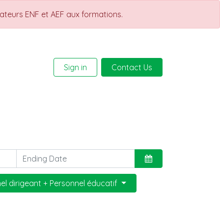
rateurs ENF et AEF aux formations.
Sign in
Contact Us
Help
Courses
el dirigeant + Personnel éducatif