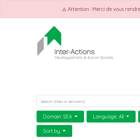
⚠️ Attention : Merci de vous rend
ACCUEIL
Shop
Events
Domain: SEA
Language: All
Sort by