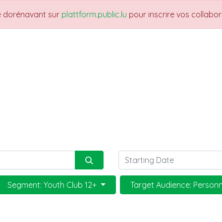
re dorénavant sur
plattform.public.lu
pour inscrire vos collabo
THEMES
NEWS
JOBS
Trainings
Segment: Youth Club 12+
Target Audience: Personn