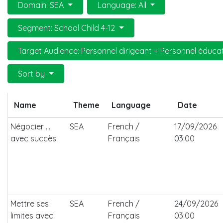
Domain: SEA
Language: All
Segment: School Child 4-12
Target Audience: Personnel dirigeant + Personnel éduca
Sort by
Name
Theme
Language
Date
Négocier ...
SEA
French /
17/09/2026
avec succès!
Français
03:00
Mettre ses
SEA
French /
24/09/2026
limites avec
Français
03:00