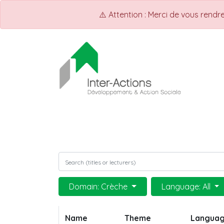
⚠️ Attention : Merci de vous rend
ACCUEIL
Shop
Events
Domain: Crèche
Language: All
Name
Theme
Langua