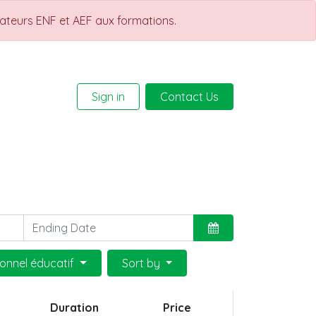
rateurs ENF et AEF aux formations.
Sign in
Contact Us
Help
Courses
sonnel éducatif
Sort by
Duration
Price