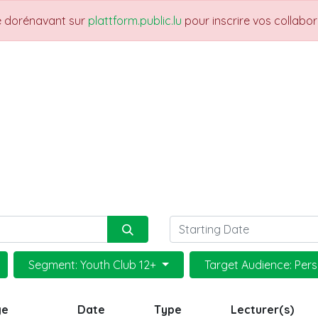
re dorénavant sur
plattform.public.lu
pour inscrire vos collabo
THEMES
NEWS
JOBS
Trainings
Segment: Youth Club 12+
Target Audience: Per
ge
Date
Type
Lecturer(s)