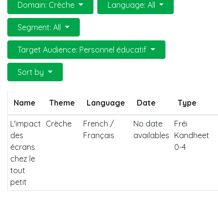
Domain: Crèche
Language: All
Segment: All
Target Audience: Personnel éducatif
Sort by
Name
Theme
Language
Date
Type
L'impact
Crèche
French /
No date
Fréi
des
Français
availables
Kandheet
écrans
0-4
chez le
tout
petit