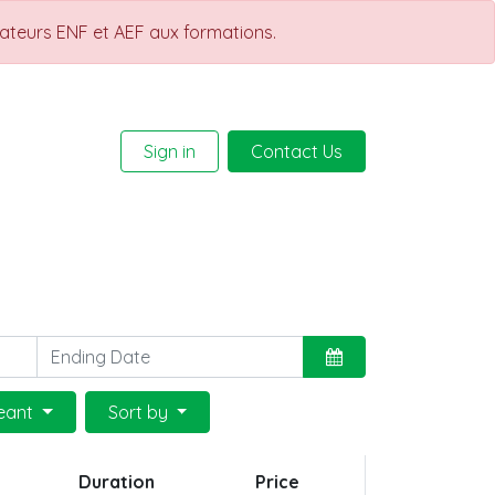
rateurs ENF et AEF aux formations.
Sign in
Contact Us
Help
Courses
geant
Sort by
Duration
Price