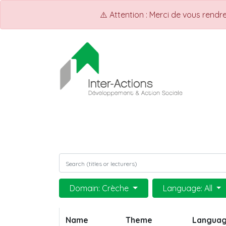
⚠️ Attention : Merci de vous rend
ACCUEIL
Shop
Events
Domain: Crèche
Language: All
Name
Theme
Langua