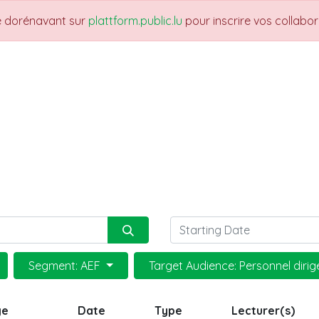
re dorénavant sur
plattform.public.lu
pour inscrire vos collabo
THEMES
NEWS
JOBS
Trainings
Segment: AEF
Target Audience: Personnel diri
ge
Date
Type
Lecturer(s)