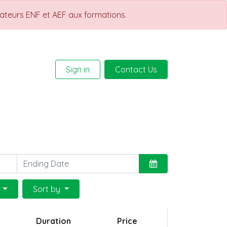
rateurs ENF et AEF aux formations.
Sign in
Contact Us
Help
Courses
l
Sort by
Duration
Price