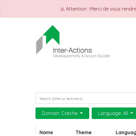
⚠️ Attention : Merci de vous rend
ACCUEIL
Shop
Events
Domain: Crèche
Language: All
Name
Theme
Langua