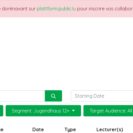
re dorénavant sur
plattform.public.lu
pour inscrire vos collabo
THEMES
NEWS
JOBS
Trainings
Segment: Jugendhaus 12+
Target Audience: Al
ge
Date
Type
Lecturer(s)