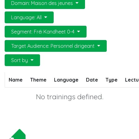
Domain: Maison des jeunes
Language: All
Segment: Fréi Kandheet 0-4
Target Audience: Personnel dirigeant
Sort by
Name
Theme
Language
Date
Type
Lectu
No trainings defined.