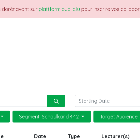
re dorénavant sur
plattform.public.lu
pour inscrire vos collabo
THEMES
NEWS
JOBS
Trainings
Segment: Schoulkand 4-12
Target Audience:
ge
Date
Type
Lecturer(s)