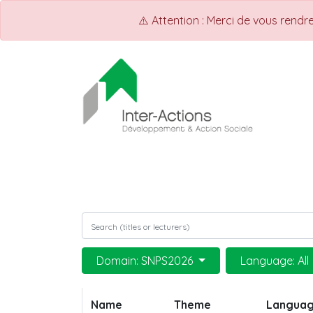
⚠️ Attention : Merci de vous rend
ACCUEIL
Shop
Events
Domain: SNPS2026
Language: All
Name
Theme
Langua