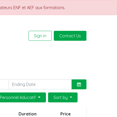
rateurs ENF et AEF aux formations.
Sign in
Contact Us
Help
Courses
 Personnel éducatif
Sort by
Duration
Price