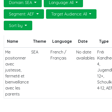
Domain: SEA
Language: All
Segment: AEF
Target Audience: All
Sort by
Name
Theme
Language
Date
Type
Me
SEA
French /
No date
Fréi
positionner
Français
availables
Kandhee
avec
4,
justesse,
Jugend
fermeté et
12+,
bienveillance
Schoul
avec les
4-12, AE
parents