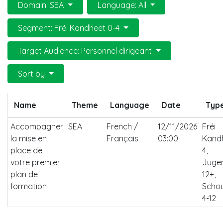
Domain: SEA
Language: All
Segment: Fréi Kandheet 0-4
Target Audience: Personnel dirigeant
Sort by
Name
Theme
Language
Date
Typ
Accompagner
SEA
French /
12/11/2026
Fréi
la mise en
Français
03:00
Kandh
place de
4,
votre premier
Juge
plan de
12+,
formation
Scho
4-12