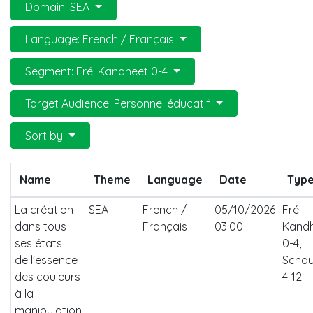
Domain: SEA
Language: French / Français
Segment: Fréi Kandheet 0-4
Target Audience: Personnel éducatif
Sort by
Name
Theme
Language
Date
Typ
La création
SEA
French /
05/10/2026
Fréi
dans tous
Français
03:00
Kand
ses états :
0-4,
de l'essence
Schou
des couleurs
4-12
à la
manipulation