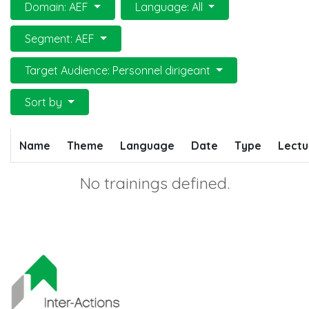
Domain: AEF
Language: All
Segment: AEF
Target Audience: Personnel dirigeant
Sort by
Name
Theme
Language
Date
Type
Lectu
No trainings defined.