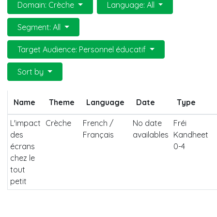
Domain: Crèche
Language: All
Segment: All
Target Audience: Personnel éducatif
Sort by
Name
Theme
Language
Date
Type
L'impact
Crèche
French /
No date
Fréi
des
Français
availables
Kandheet
écrans
0-4
chez le
tout
petit