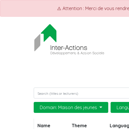
⚠️ Attention : Merci de vous rend
ACCUEIL
Shop
Events
Domain: Maison des jeunes
Langu
Name
Theme
Langua