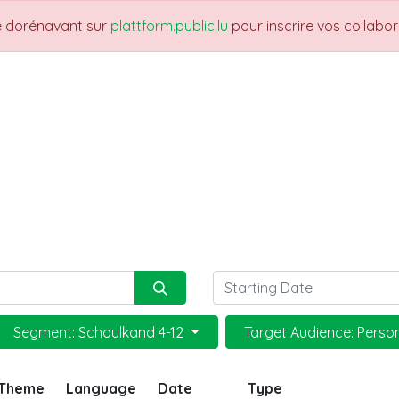
re dorénavant sur
plattform.public.lu
pour inscrire vos collabo
THEMES
NEWS
JOBS
Trainings
Segment: Schoulkand 4-12
Target Audience: Perso
Theme
Language
Date
Type