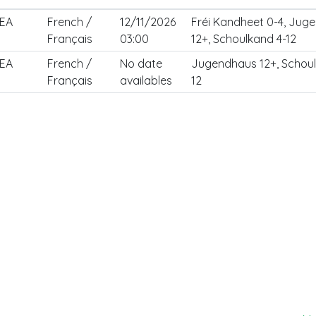
EA
French /
12/11/2026
Fréi Kandheet 0-4, Jug
Français
03:00
12+, Schoulkand 4-12
EA
French /
No date
Jugendhaus 12+, Schoul
Français
availables
12