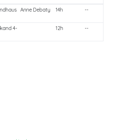
endhaus
Anne Debaty
14h
--
kand 4-
12h
--