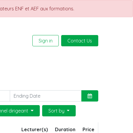
rateurs ENF et AEF aux formations.
Sign in
Contact Us
Help
Courses
nnel dirigeant
Sort by
Lecturer(s)
Duration
Price