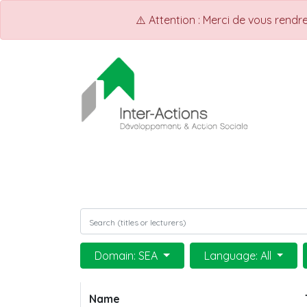
⚠️ Attention : Merci de vous rend
ACCUEIL
Shop
Events
Domain: SEA
Language: All
Name