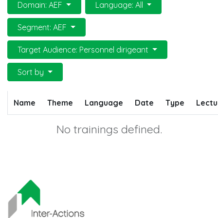
Domain: AEF
Language: All
Segment: AEF
Target Audience: Personnel dirigeant
Sort by
Name
Theme
Language
Date
Type
Lectu
No trainings defined.