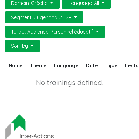
Domain: Crèche
Language: All
Segment: Jugendhaus 12+
Target Audience: Personnel éducatif
Sort by
Name
Theme
Language
Date
Type
Lectu
No trainings defined.