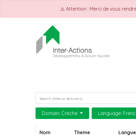
⚠️ Attention : Merci de vous rend
ACCUEIL
INTER-ACTIONS
Q
Domain: Crèche
Language: Frenc
Nom
Theme
Langue