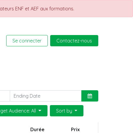
rateurs ENF et AEF aux formations.
Se connecter
Contactez-nous
rmations
Help
Cours
rget Audience: All
Sort by
Durée
Prix