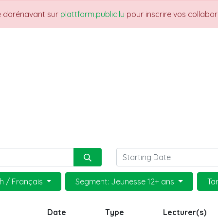
re dorénavant sur
plattform.public.lu
pour inscrire vos collabo
UARTIERS
THEMES
NEWS
JOBS
Fo
h / Français
Segment: Jeunesse 12+ ans
Ta
Date
Type
Lecturer(s)