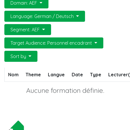
Domain: AEF
Language: German / Deutsch
Segment: AEF
Target Audience: Personnel encadrant
Sort by
Nom
Theme
Langue
Date
Type
Lecturer(
Aucune formation définie.