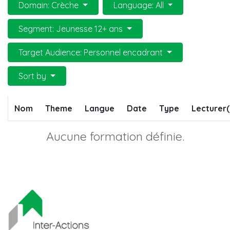
Domain: Crèche
Language: All
Segment: Jeunesse 12+ ans
Target Audience: Personnel encadrant
Sort by
Nom
Theme
Langue
Date
Type
Lecturer(
Aucune formation définie.