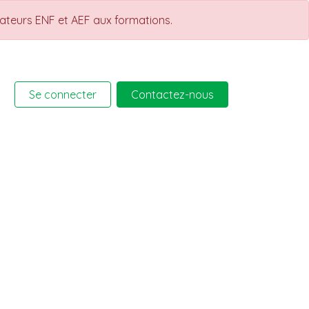
rateurs ENF et AEF aux formations.
Se connecter
Contactez-nous
rmations
Help
Cours