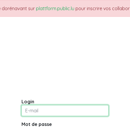
re dorénavant sur
plattform.public.lu
pour inscrire vos collabo
UARTIERS
THEMES
NEWS
JOBS
Fo
Login
Mot de passe