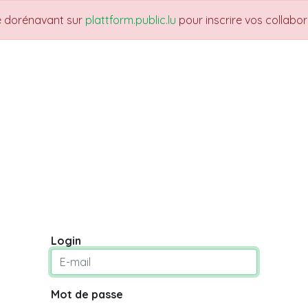
re dorénavant sur
plattform.public.lu
pour inscrire vos collabo
UARTIERS
THEMES
NEWS
JOBS
Fo
Login
Mot de passe