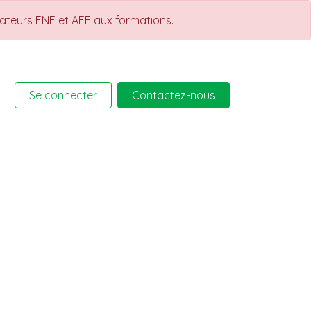
rateurs ENF et AEF aux formations.
Se connecter
Contactez-nous
rmations
Help
Cours