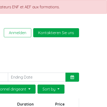
rateurs ENF et AEF aux formations.
Anmelden
Kontaktieren Sie uns
Help
Kurse
sonnel dirigeant
Sort by
Duration
Price