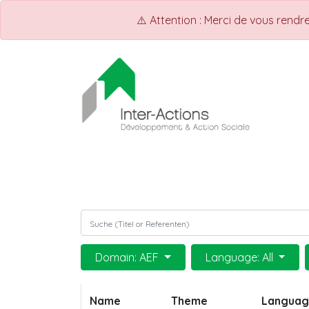
⚠️ Attention : Merci de vous rend
ACCUEIL
Shop
Events
Domain: AEF
Language: All
Name
Theme
Langua