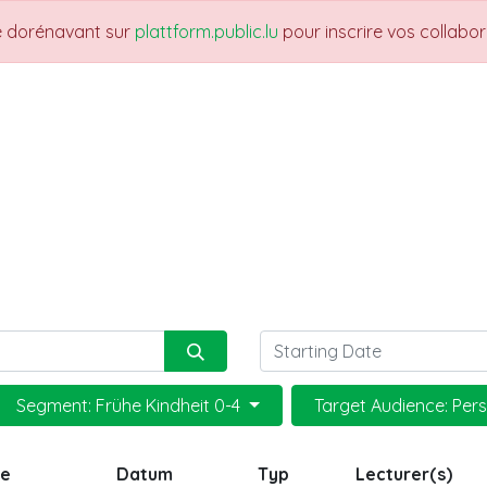
re dorénavant sur
plattform.public.lu
pour inscrire vos collabo
THEMES
NEWS
JOBS
Trainings
Segment: Frühe Kindheit 0-4
Target Audience: Per
ge
Datum
Typ
Lecturer(s)