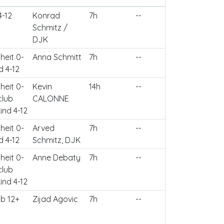
4-12
Konrad
7h
--
Schmitz /
DJK
heit 0-
Anna Schmitt
7h
--
d 4-12
heit 0-
Kevin
14h
--
club
CALONNE
ind 4-12
heit 0-
Arved
7h
--
d 4-12
Schmitz, DJK
heit 0-
Anne Debaty
7h
--
club
ind 4-12
b 12+
Zijad Agovic
7h
--