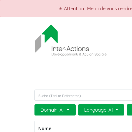
⚠️ Attention : Merci de vous rend
ACCUEIL
Shop
Events
Domain: All
Language: All
Name