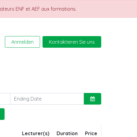
rateurs ENF et AEF aux formations.
Anmelden
Kontaktieren Sie uns
Help
Kurse
Lecturer(s)
Duration
Price