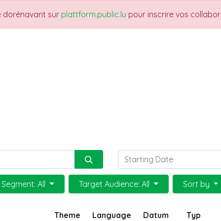
re dorénavant sur
plattform.public.lu
pour inscrire vos collabo
THEMES
NEWS
JOBS
Trainings
Segment: All
Target Audience: All
Sort by
Theme
Language
Datum
Typ