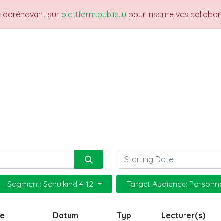
re dorénavant sur
plattform.public.lu
pour inscrire vos collabo
THEMES
NEWS
JOBS
Trainings
Segment: Schulkind 4-12
Target Audience: Personn
ge
Datum
Typ
Lecturer(s)