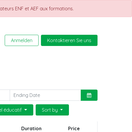
rateurs ENF et AEF aux formations.
Anmelden
Kontaktieren Sie uns
Help
Kurse
el éducatif
Sort by
Duration
Price