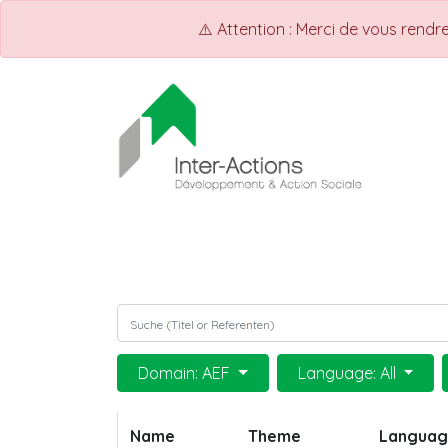
⚠️ Attention : Merci de vous rend
ACCUEIL
Shop
Events
Domain: AEF
Language: All
Name
Theme
Langua