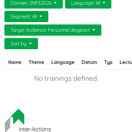
Domain: SNPS2026
Language: All
Segment: All
Target Audience: Personnel dirigeant
Sort by
Name
Theme
Language
Datum
Typ
Lectu
No trainings defined.