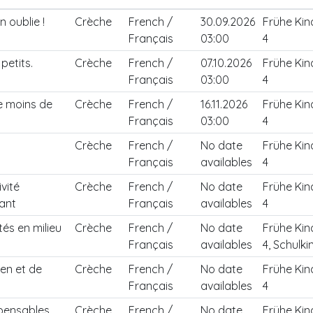
n oublie !
Crèche
French /
30.09.2026
Frühe Kin
Français
03:00
4
petits.
Crèche
French /
07.10.2026
Frühe Kin
Français
03:00
4
e moins de
Crèche
French /
16.11.2026
Frühe Kin
Français
03:00
4
Crèche
French /
No date
Frühe Kin
Français
availables
4
vité
Crèche
French /
No date
Frühe Kin
uant
Français
availables
4
tés en milieu
Crèche
French /
No date
Frühe Kin
Français
availables
4, Schulki
ien et de
Crèche
French /
No date
Frühe Kin
Français
availables
4
spensables
Crèche
French /
No date
Frühe Kin