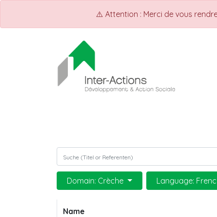
⚠️ Attention : Merci de vous rend
ACCUEIL
Shop
Events
Domain: Crèche
Language: Frenc
Name