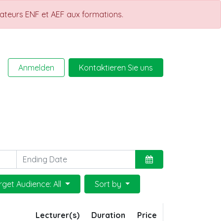
rateurs ENF et AEF aux formations.
Anmelden
Kontaktieren Sie uns
Help
Kurse
rget Audience: All
Sort by
Lecturer(s)
Duration
Price