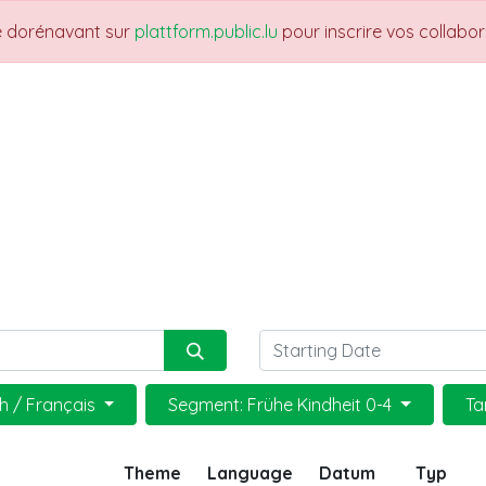
re dorénavant sur
plattform.public.lu
pour inscrire vos collabo
THEMES
NEWS
JOBS
Trainings
h / Français
Segment: Frühe Kindheit 0-4
Ta
Theme
Language
Datum
Typ