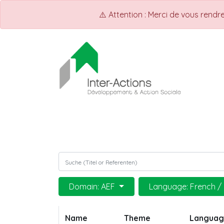
⚠️ Attention : Merci de vous rend
ACCUEIL
Shop
Events
Domain: AEF
Language: French /
Name
Theme
Langua