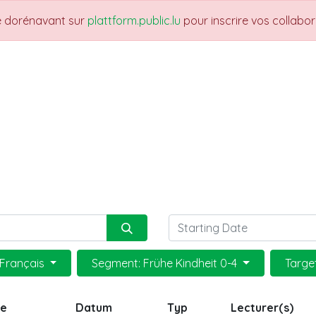
re dorénavant sur
plattform.public.lu
pour inscrire vos collabo
THEMES
NEWS
JOBS
Trainings
 Français
Segment: Frühe Kindheit 0-4
Targe
ge
Datum
Typ
Lecturer(s)