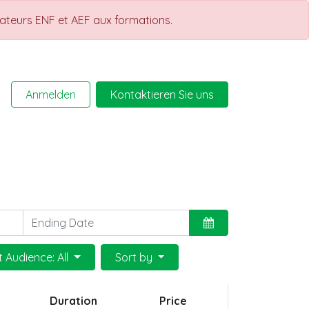
rateurs ENF et AEF aux formations.
Anmelden
Kontaktieren Sie uns
Help
Kurse
t Audience: All
Sort by
Duration
Price