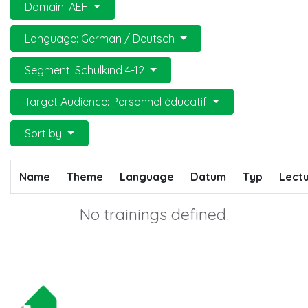
Domain: AEF
Language: German / Deutsch
Segment: Schulkind 4-12
Target Audience: Personnel éducatif
Sort by
Name
Theme
Language
Datum
Typ
Lectu
No trainings defined.