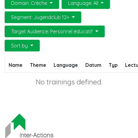
Domain: Crèche
Language: All
Segment: Jugendclub 12+
Target Audience: Personnel éducatif
Sort by
Name
Theme
Language
Datum
Typ
Lectu
No trainings defined.