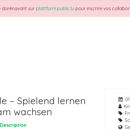
re dorénavant sur
plattform.public.lu
pour inscrire vos collabo
THEMES
NEWS
JOBS
Trainings
le – Spielend lernen
01
Kri
am wachsen
Fr
Sc
Description
Ge