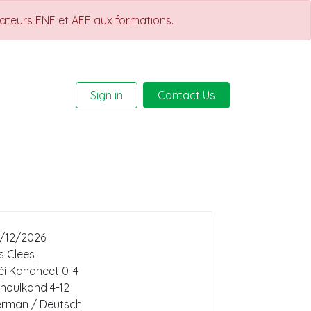
rateurs ENF et AEF aux formations.
Sign in
Contact Us
Help
Courses
/12/2026
s Clees
éi Kandheet 0-4
houlkand 4-12
rman / Deutsch