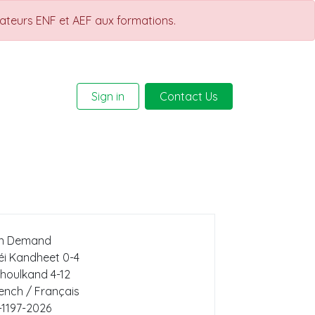
rateurs ENF et AEF aux formations.
Sign in
Contact Us
Help
Courses
n Demand
éi Kandheet 0-4
houlkand 4-12
ench / Français
-1197-2026