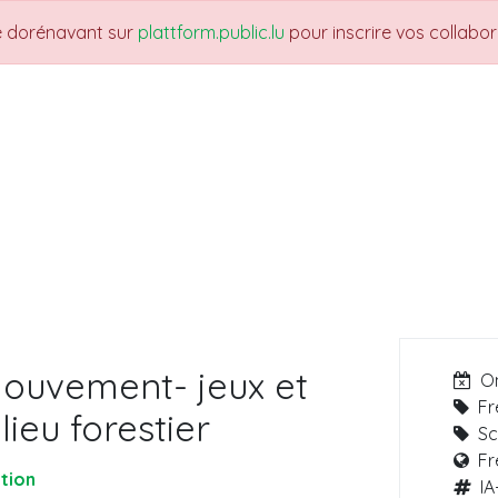
re dorénavant sur
plattform.public.lu
pour inscrire vos collabo
THEMES
NEWS
JOBS
Trainings
mouvement- jeux et
O
Fr
lieu forestier
Sc
Fr
tion
IA