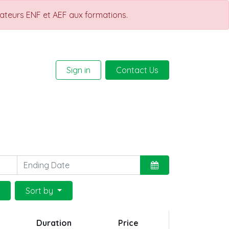
rateurs ENF et AEF aux formations.
Sign in
Contact Us
Help
Courses
Sort by
Duration
Price