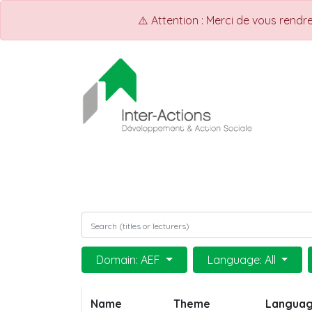
⚠️ Attention : Merci de vous rend
ACCUEIL
Shop
Events
Domain: AEF
Language: All
Name
Theme
Langua