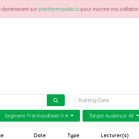
re dorénavant sur
plattform.public.lu
pour inscrire vos collabo
THEMES
NEWS
JOBS
Trainings
Segment: Fréi Kandheet 0-4
Target Audience: All
ge
Date
Type
Lecturer(s)