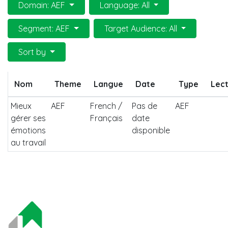
Domain: AEF
Language: All
Segment: AEF
Target Audience: All
Sort by
Nom
Theme
Langue
Date
Type
Lect
Mieux
AEF
French /
Pas de
AEF
gérer ses
Français
date
émotions
disponible
au travail