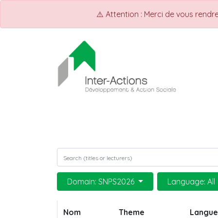
⚠️ Attention : Merci de vous rend
ACCUEIL
INTER-ACTIONS
Q
Domain: SNPS2026
Language: All
Nom
Theme
Langue