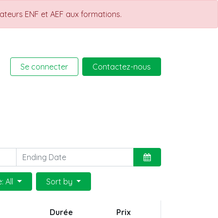
rateurs ENF et AEF aux formations.
Se connecter
Contactez-nous
rmations
Help
Cours
: All
Sort by
Durée
Prix