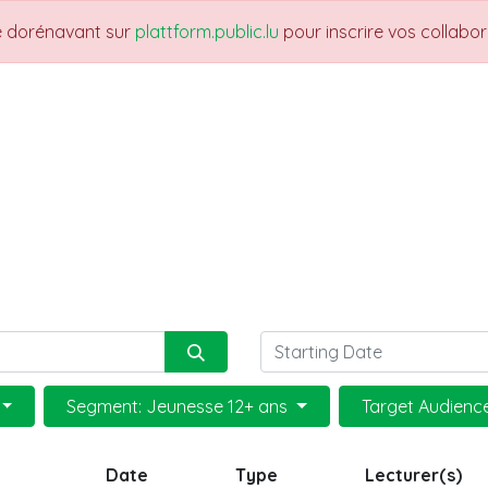
re dorénavant sur
plattform.public.lu
pour inscrire vos collabo
UARTIERS
THEMES
NEWS
JOBS
Fo
Segment: Jeunesse 12+ ans
Target Audience
Date
Type
Lecturer(s)