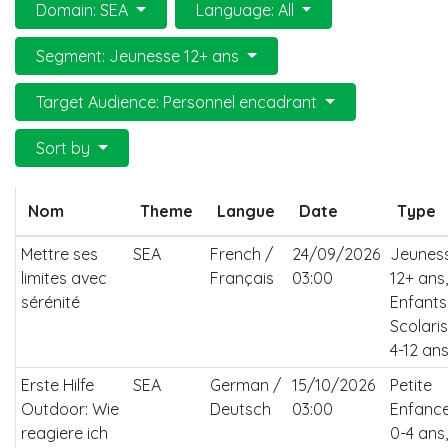
Domain: SEA
Language: All
Segment: Jeunesse 12+ ans
Target Audience: Personnel encadrant
Sort by
Nom
Theme
Langue
Date
Type
Mettre ses
SEA
French /
24/09/2026
Jeunes
limites avec
Français
03:00
12+ ans,
sérénité
Enfants
Scolari
4-12 an
Erste Hilfe
SEA
German /
15/10/2026
Petite
Outdoor: Wie
Deutsch
03:00
Enfanc
reagiere ich
0-4 ans,