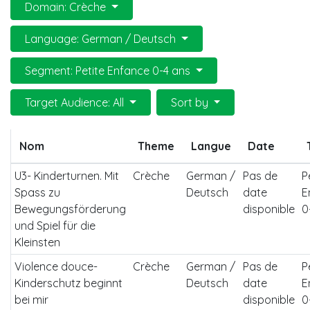
Domain: Crèche
Language: German / Deutsch
Segment: Petite Enfance 0-4 ans
Target Audience: All
Sort by
Nom
Theme
Langue
Date
U3- Kinderturnen. Mit
Crèche
German /
Pas de
P
Spass zu
Deutsch
date
E
Bewegungsförderung
disponible
0
und Spiel für die
Kleinsten
Violence douce-
Crèche
German /
Pas de
P
Kinderschutz beginnt
Deutsch
date
E
bei mir
disponible
0