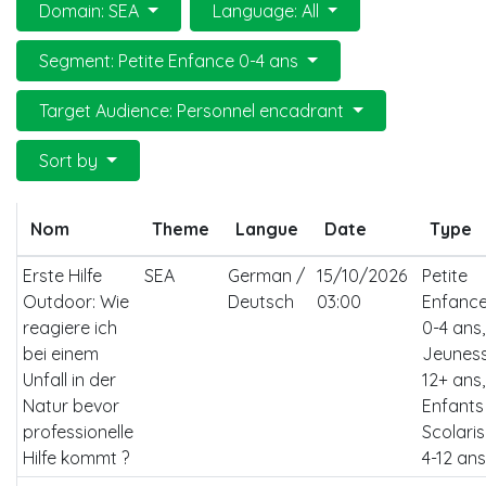
Domain: SEA
Language: All
Segment: Petite Enfance 0-4 ans
Target Audience: Personnel encadrant
Sort by
Nom
Theme
Langue
Date
Type
Erste Hilfe
SEA
German /
15/10/2026
Petite
Outdoor: Wie
Deutsch
03:00
Enfanc
reagiere ich
0-4 ans,
bei einem
Jeunes
Unfall in der
12+ ans,
Natur bevor
Enfants
professionelle
Scolari
Hilfe kommt ?
4-12 ans