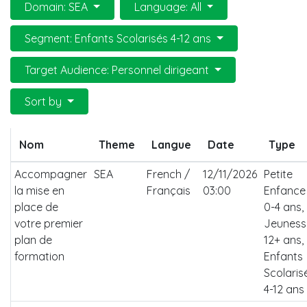
Domain: SEA
Language: All
Segment: Enfants Scolarisés 4-12 ans
Target Audience: Personnel dirigeant
Sort by
Nom
Theme
Langue
Date
Type
Accompagner
SEA
French /
12/11/2026
Petite
la mise en
Français
03:00
Enfance
place de
0-4 ans,
votre premier
Jeuness
plan de
12+ ans,
formation
Enfants
Scolaris
4-12 ans