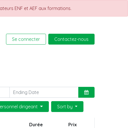
rateurs ENF et AEF aux formations.
Se connecter
Contactez-nous
rmations
Help
Cours
ersonnel dirigeant
Sort by
Durée
Prix