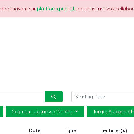
re dorénavant sur
plattform.public.lu
pour inscrire vos collabo
UARTIERS
THEMES
NEWS
JOBS
Fo
Segment: Jeunesse 12+ ans
Target Audience: P
Date
Type
Lecturer(s)