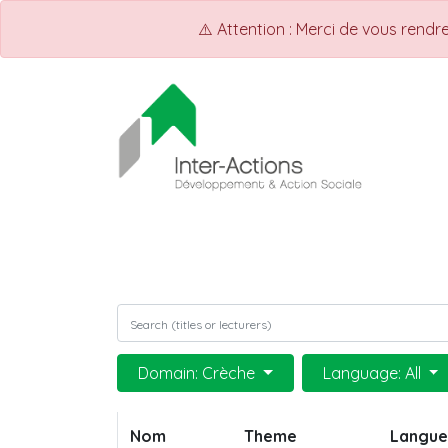
⚠️ Attention : Merci de vous rend
ACCUEIL
INTER-ACTIONS
Q
Domain: Crèche
Language: All
Nom
Theme
Langue