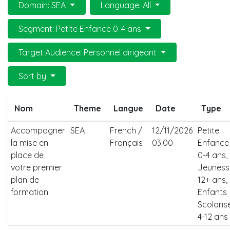
Domain: SEA
Language: All
Segment: Petite Enfance 0-4 ans
Target Audience: Personnel dirigeant
Sort by
Nom
Theme
Langue
Date
Type
Accompagner
SEA
French /
12/11/2026
Petite
la mise en
Français
03:00
Enfance
place de
0-4 ans,
votre premier
Jeuness
plan de
12+ ans,
formation
Enfants
Scolaris
4-12 ans