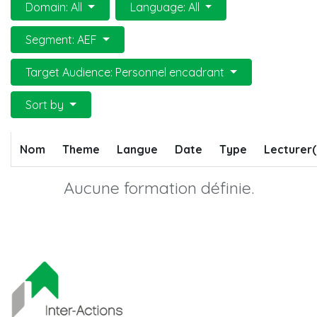
Domain: All
Language: All
Segment: AEF
Target Audience: Personnel encadrant
Sort by
Nom
Theme
Langue
Date
Type
Lecturer(
Aucune formation définie.