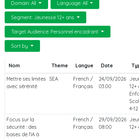
Domain: All
Language: All
Segment: Jeunesse 12+ ans
Target Audience: Personnel encadrant
Sort by
Nom
Theme
Langue
Date
Ty
Mettre ses limites
SEA
French /
24/09/2026
Jeu
avec sérénité
Français
03:00
12+ 
Enf
Scol
4-12
Focus sur la
French /
29/09/2026
Jeu
sécurité : des
Français
08:00
12+
bases de l’IA à